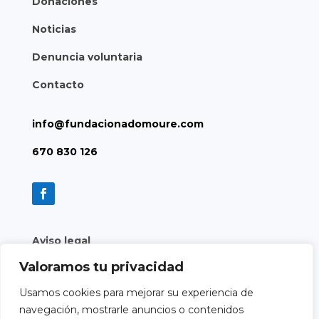
Donaciones
Noticias
Denuncia voluntaria
Contacto
info@fundacionadomoure.com
670 830 126
Aviso legal
Valoramos tu privacidad
Política de privacidad
Usamos cookies para mejorar su experiencia de
Política de cookies
navegación, mostrarle anuncios o contenidos