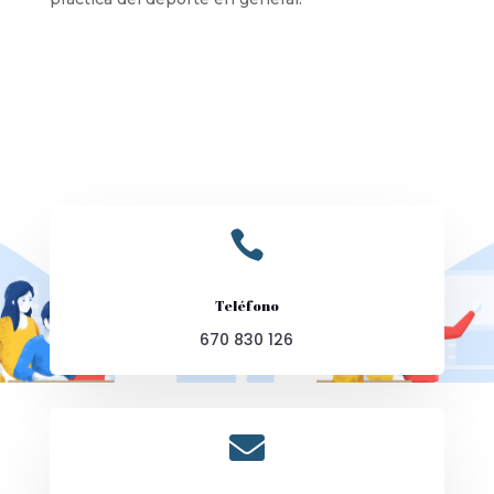

Teléfono
670 830 126
